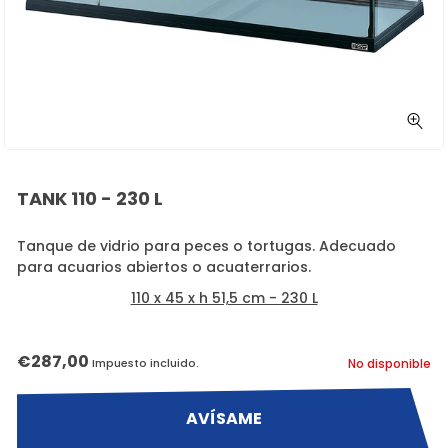
CER
(ES
TANK 110 - 230 L
Tanque de vidrio para peces o tortugas. Adecuado
para acuarios abiertos o acuaterrarios.
110 x 45 x h 51,5 cm - 230 L
Precio
€287,00
Impuesto incluido.
No disponible
habitual
AVÍSAME